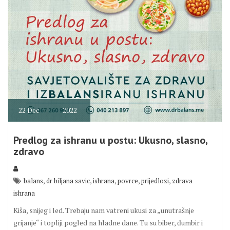
22
Dec
2022
Predlog za ishranu u postu: Ukusno, slasno,
zdravo
,
,
,
,
,
balans
dr biljana savic
ishrana
povrce
prijedlozi
zdrava
ishrana
Kiša, snijeg i led. Trebaju nam vatreni ukusi za „unutrašnje
grijanje“ i topliji pogled na hladne dane. Tu su biber, đumbir i