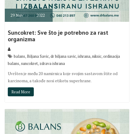
29
Nov
2022
Suncokret: Sve što je potrebno za rast
organizma
,
,
,
,
,
balans
Biljana Savic
dr biljana savic
ishrana
niksic
ordinacija
,
,
balans
suncokret
zdrava ishrana
Uvršten je među 20 namirnica koje svojim sastavom štite od
karcinoma, a takođe nosi etiketu superhrane.
Read More