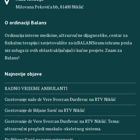
Milovana Pekovića bb, 81400 Nikšić
O ordinaciji Balans
Ordinacija interne medicine, ultrazvučne dijagnostike, centar za
fizikalnu terapiju i savjetovalište za izBALANSiranu ishranu pruža
niz usluga iz ovih oblasti uključujući i kućne posjete. Znam za
Balans!
Najnovije objave
RADNO VRIJEME AMBULANTI
Gostovanje naše dr Vere Svorcan Ðurđevac na RTV Nikšić
Gostovanje dr Biljane Savić na RTV Nikšić
Gostovanje dr Vere Svorcan Ðurđevac na RTV Nikšić. Tema:
ultrazvučni pregledi muskulo-skeletnog sistema.
Dr Biljana Savić na temu gojaznosti