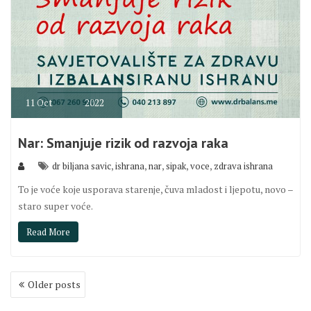
11
Oct
2022
Nar: Smanjuje rizik od razvoja raka
,
,
,
,
,
dr biljana savic
ishrana
nar
sipak
voce
zdrava ishrana
To je voće koje usporava starenje, čuva mladost i ljepotu, novo –
staro super voće.
Read More
Posts
Older posts
navigation