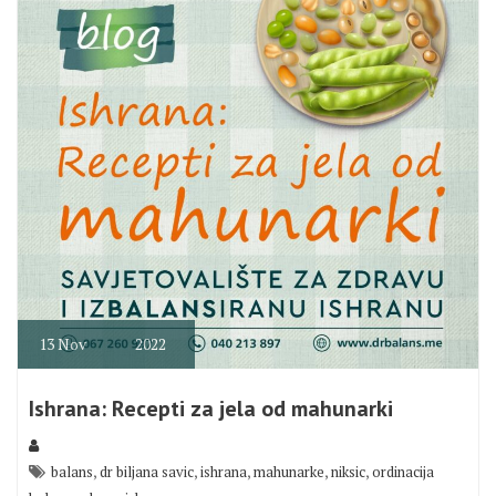
13
Nov
2022
Ishrana: Recepti za jela od mahunarki
,
,
,
,
,
balans
dr biljana savic
ishrana
mahunarke
niksic
ordinacija