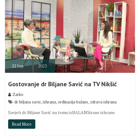
22
Jan
2023
Gostovanje dr Biljane Savić na TV Nikšić
Zarko
,
,
,
dr biljana savic
ishrana
ordinacija balans
zdrava ishrana
Savjeti dr Biljane Savić na temu izBALANSirane ishrane.
Read More