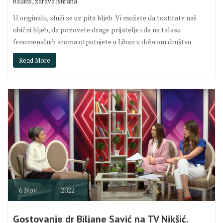
,
balans
zdrava ishrana
U originalu, služi se uz pita hljeb. Vi možete da tostirate naš
obični hljeb, da pozovete drage prijatelje i da na talasu
fenomenalnih aroma otputujete u Liban u dobrom društvu.
Read More
6
Nov
2022
Gostovanje dr Biljane Savić na TV Nikšić.