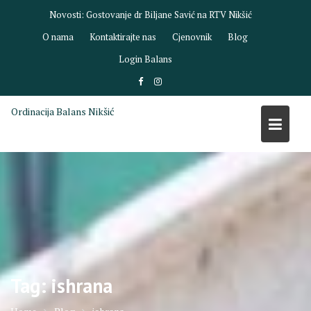
Skip
Novosti:
Gostovanje dr Biljane Savić na RTV Nikšić
to
O nama
Kontaktirajte nas
Cjenovnik
Blog
content
Login Balans
Ordinacija Balans Nikšić
Tag:
ishrana