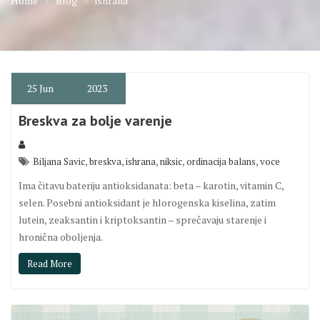
Home
Blog
ishrana
25
Jun
2023
Breskva za bolje varenje
,
,
,
,
,
Biljana Savic
breskva
ishrana
niksic
ordinacija balans
voce
Ima čitavu bateriju antioksidanata: beta – karotin, vitamin C,
selen. Posebni antioksidant je hlorogenska kiselina, zatim
lutein, zeaksantin i kriptoksantin – sprečavaju starenje i
hronična oboljenja.
Read More