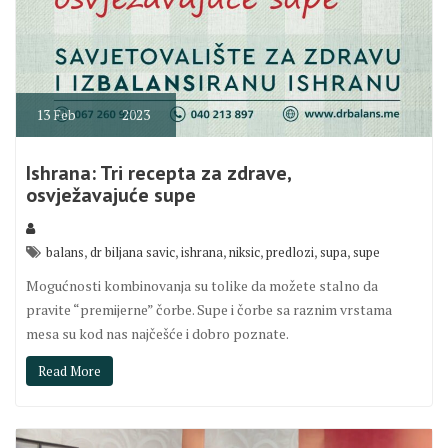
13
Feb
2023
Ishrana: Tri recepta za zdrave,
osvježavajuće supe
,
,
,
,
,
,
balans
dr biljana savic
ishrana
niksic
predlozi
supa
supe
Mogućnosti kombinovanja su tolike da možete stalno da
pravite “premijerne” čorbe. Supe i čorbe sa raznim vrstama
mesa su kod nas najčešće i dobro poznate.
Read More