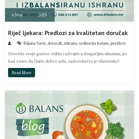
6
Mar
2023
Riječ ljekara: Predlozi za kvalitetan doručak
,
,
,
,
Biljana Savic
dorucak
ishrana
ordinacija balans
predlozi
Otvorite svoje gastro-vidike i uživajte u drugačijim ukusima, jer
kad znate da činite dobro sebi, zadovoljstvo je višestruko!
Read More