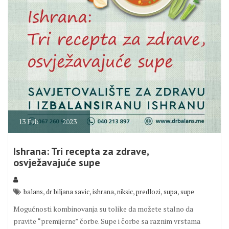
13
Feb
2023
Ishrana: Tri recepta za zdrave,
osvježavajuće supe
,
,
,
,
,
,
balans
dr biljana savic
ishrana
niksic
predlozi
supa
supe
Mogućnosti kombinovanja su tolike da možete stalno da
pravite “premijerne” čorbe. Supe i čorbe sa raznim vrstama