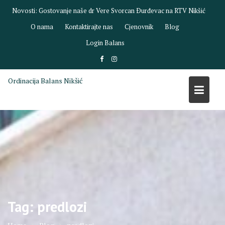
Skip
Novosti:
Gostovanje naše dr Vere Svorcan Ðurđevac na RTV Nikšić
to
O nama
Kontaktirajte nas
Cjenovnik
Blog
content
Login Balans
Ordinacija Balans Nikšić
Tag:
predlozi