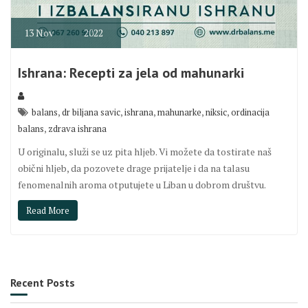
13
Nov
2022
Ishrana: Recepti za jela od mahunarki
,
,
,
,
,
balans
dr biljana savic
ishrana
mahunarke
niksic
ordinacija
,
balans
zdrava ishrana
U originalu, služi se uz pita hljeb. Vi možete da tostirate naš
obični hljeb, da pozovete drage prijatelje i da na talasu
fenomenalnih aroma otputujete u Liban u dobrom društvu.
Read More
Recent Posts