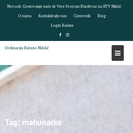
Skip
Novosti:
Gostovanje naše dr Vere Svorcan Ðurđevac na RTV Nikšić
to
O nama
Kontaktirajte nas
Cjenovnik
Blog
content
Login Balans
Ordinacija Balans Nikšić
Tag:
mahunarke