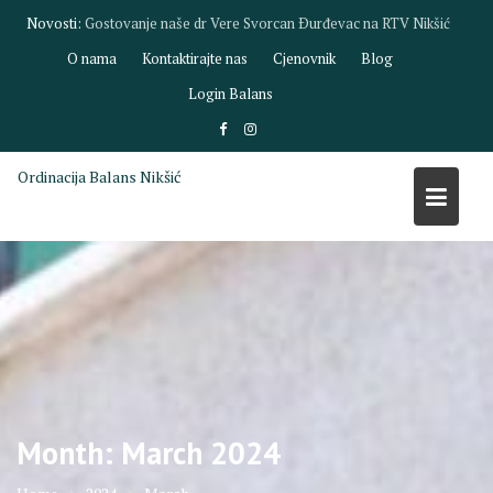
Skip
Novosti:
Gostovanje dr Biljane Savić na RTV Nikšić
to
O nama
Kontaktirajte nas
Cjenovnik
Blog
content
Login Balans
Ordinacija Balans Nikšić
Month:
March 2024