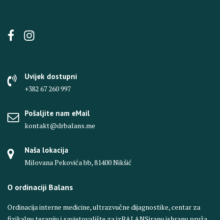
Uvijek dostupni
+382 67 260 997
Pošaljite nam eMail
kontakt@drbalans.me
Naša lokacija
Milovana Pekovića bb, 81400 Nikšić
O ordinaciji Balans
Ordinacija interne medicine, ultrazvučne dijagnostike, centar za
fizikalnu terapiju i savjetovalište za izBALANSiranu ishranu pruža