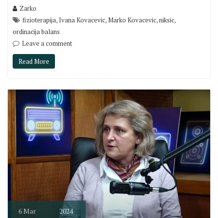
Zarko
,
,
,
,
fizioterapija
Ivana Kovacevic
Marko Kovacevic
niksic
ordinacija balans
Leave a comment
Read More
6
Mar
2024