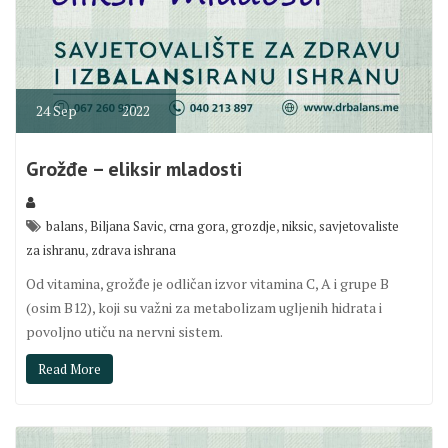
24
Sep
2022
Grožđe – eliksir mladosti
,
,
,
,
,
balans
Biljana Savic
crna gora
grozdje
niksic
savjetovaliste
,
za ishranu
zdrava ishrana
Od vitamina, grožđe je odličan izvor vitamina C, A i grupe B
(osim B12), koji su važni za metabolizam ugljenih hidrata i
povoljno utiču na nervni sistem.
Read More