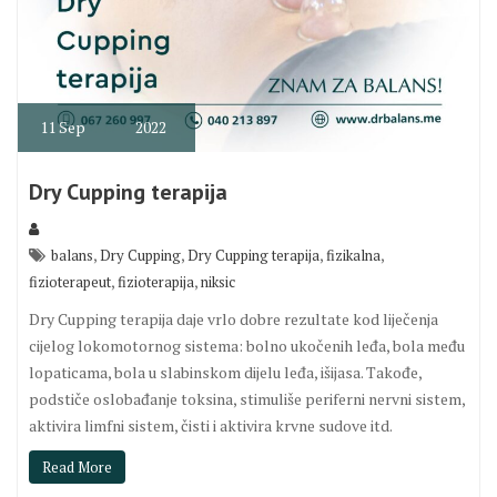
11
Sep
2022
Dry Cupping terapija
,
,
,
,
balans
Dry Cupping
Dry Cupping terapija
fizikalna
,
,
fizioterapeut
fizioterapija
niksic
Dry Cupping terapija daje vrlo dobre rezultate kod liječenja
cijelog lokomotornog sistema: bolno ukočenih leđa, bola među
lopaticama, bola u slabinskom dijelu leđa, išijasa. Takođe,
podstiče oslobađanje toksina, stimuliše periferni nervni sistem,
aktivira limfni sistem, čisti i aktivira krvne sudove itd.
Read More