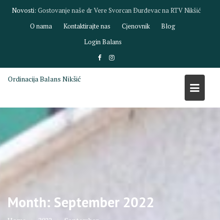
Skip
Novosti:
Gostovanje dr Biljane Savić na RTV Nikšić
to
O nama
Kontaktirajte nas
Cjenovnik
Blog
content
Login Balans
Ordinacija Balans Nikšić
Month:
September 2022