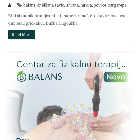
,
,
,
,
,
balans
dr biljana savic
ishrana
mrkva
povrce
sargarepa
Zlatni rudnik hranljivosti ili „superhrana“, eto kako zovu ovu
omiljenu grickalicu Duška Dugouška.
Read More