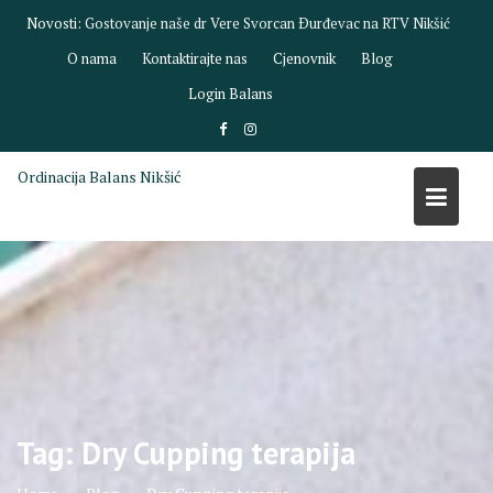
Skip
Novosti:
Gostovanje dr Biljane Savić na RTV Nikšić
to
O nama
Kontaktirajte nas
Cjenovnik
Blog
content
Login Balans
Ordinacija Balans Nikšić
Tag:
Dry Cupping terapija