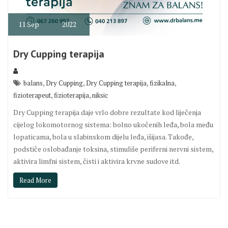
11
Sep
2022
Dry Cupping terapija
,
,
,
,
balans
Dry Cupping
Dry Cupping terapija
fizikalna
,
,
fizioterapeut
fizioterapija
niksic
Dry Cupping terapija daje vrlo dobre rezultate kod liječenja
cijelog lokomotornog sistema: bolno ukočenih leđa, bola među
lopaticama, bola u slabinskom dijelu leđa, išijasa. Takođe,
podstiče oslobađanje toksina, stimuliše periferni nervni sistem,
aktivira limfni sistem, čisti i aktivira krvne sudove itd.
Read More