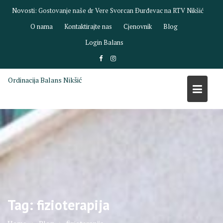
Skip
Novosti:
Gostovanje dr Biljane Savić na RTV Nikšić
to
O nama
Kontaktirajte nas
Cjenovnik
Blog
content
Login Balans
Ordinacija Balans Nikšić
Tag:
fizioterapija