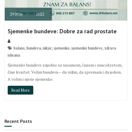
29
May
2022
Sjemenke bundeve: Dobre za rad prostate
,
,
,
,
,
balans
bundeva
niksic
sjemenke
sjemenke bundeve
zdrava
ishrana
Sjemenke bundeve zajedno sa susamom, lanom i suncokretom,
čine kvartet. Volim bundevu – da vidim, da spremam i da jedem.
A volim i njene sjemenke.
Read More
Recent Posts