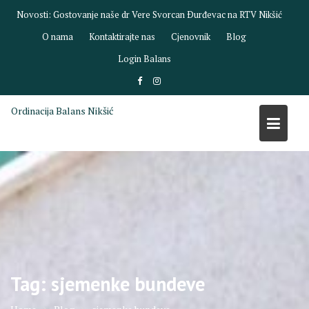
Skip
Novosti:
Gostovanje naše dr Vere Svorcan Ðurđevac na RTV Nikšić
to
O nama
Kontaktirajte nas
Cjenovnik
Blog
content
Login Balans
Ordinacija Balans Nikšić
Tag:
sjemenke bundeve