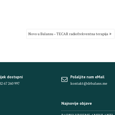
Novo u Balansu – TECAR radiofrekventna terapija
ijek dostupni
Pošaljite nam eMail
82 67 260 997
kontakt@drbalans.me
Najnovije objave