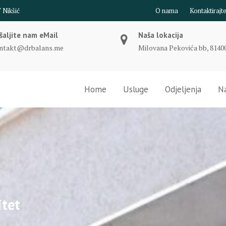
O nama
Kontaktirajt
šaljite nam eMail
Naša lokacija
ntakt@drbalans.me
Milovana Pekovića bb, 81400
Home
Usluge
Odjeljenja
Na
itet