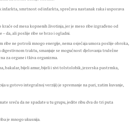
nak infarkta, smrtnost od infarkta, sprečava nastanak raka i usporava
no kraće od mesa kopnenih životinja, jer je meso ribe izgrađeno od
– da, ali poslije ribe se brzo i ogladni.
em ribe ne potroši mnogo energije, nema osjećaja umora poslije obroka,
 digestivnom traktu, smanjuje se mogućnost djelovanja truležne
čna za organe i tkiva organizma.
, bakalar, bijeli amur, bijeli i sivi tolstolobik, jezerska pastrmka,
ija u gotovo integralnoj verziji) je spremanje na pari, zatim kuvanje,
ate sreću da ne spadate u tu grupu, jedite ribu dva do tri puta
 riba je mnogo ukusnija.