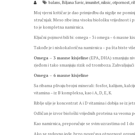
,
,
,
,
,
balans
Biljana Savic
imunitet
niksic
otpornost
ri
Moj vjerni kritičar je dao primjedbu da nigdje ne pominj
stručnjak. Meso ribe ima visoku biološku vrijednost i 
to je kompletna namirnica.
Ključni pojmovi bili bi: omega – 3 i omega – 6 masne kisj
Takođe je i niskokalorična namirnica – pa šta biste viš
Omega – 3 masne kisjeline
(EPA, DHA) smanjuju nivo t
rjeđom i tako smanjuju rizik od tromboza. Zahvaljujući 
Omega – 6 masne kisjeline
Sa ribama plivaju brojni minerali: fosfor, kalijum, kalci
vitamina – iz B kompleksa, kao i A, D, E, K.
Riblje ulje je koncentrat A i D vitamina i dobija se iz je
Odličan je izvor biološki vrijednih proteina sa veoma 
Kao namirnica, preporučuje se svim uzrastima od 1 d
Ako se redovno jede, brzo povećava otpornost organiz