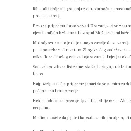
Riba (ali i riblje ulje) smanjuje vjerovatnoću za nasta
proces starenja.
Brzo se priprema i brzo se vari. U stvari, vari se znat
nježnih mišićnih vlakana, bez opni. Možete da mi kažete 
Moj odgovor na to je da je mnogo važnije da se varenj
pa ni potrebe za krevetom. Zbog kraćeg zadržavanja u
mikroflore debelog crijeva koja stvara jedinjenja toksi
Sam vrh pozitivne liste čine: skuša, haringa, srdele, tuna
losos.
Najpoželjniji način pripreme (znači da se namirnica dob
pečenje i na kraju prženje.
Neke osobe imaju preosjetljivost na riblje meso. Ako im
nedjeljno.
Mislim, možete da pijete i kapsule sa ribljim uljem, ali