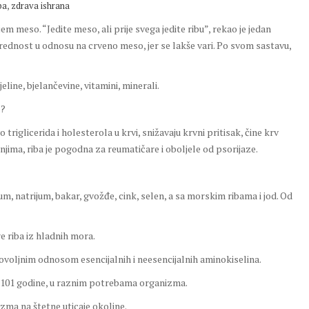
,
ba
zdrava ishrana
em meso. “Jedite meso, ali prije svega jedite ribu”, rekao je jedan
prednost u odnosu na crveno meso, jer se lakše vari. Po svom sastavu,
eline, bjelančevine, vitamini, minerali.
e?
riglicerida i holesterola u krvi, snižavaju krvni pritisak, čine krv
njima, riba je pogodna za reumatičare i oboljele od psorijaze.
jum, natrijum, bakar, gvožđe, cink, selen, a sa morskim ribama i jod. Od
tre riba iz hladnih mora.
povoljnim odnosom esencijalnih i neesencijalnih aminokiselina.
o 101 godine, u raznim potrebama organizma.
ma na štetne uticaje okoline.