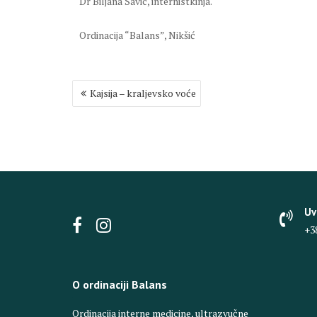
Dr Biljana Savic, internistkinja.
Ordinacija “Balans”, Nikšić
Post
Kajsija – kraljevsko voće
navigation
Uv
+3
O ordinaciji Balans
Ordinacija interne medicine, ultrazvučne