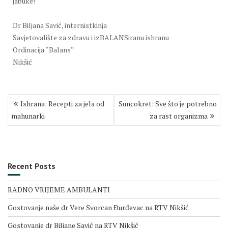
jabuke!
Dr Biljana Savić, internistkinja
Savjetovalište za zdravu i izBALANSiranu ishranu
Ordinacija “Balans”
Nikšić
Post
Ishrana: Recepti za jela od
Suncokret: Sve što je potrebno
navigation
mahunarki
za rast organizma
Recent Posts
RADNO VRIJEME AMBULANTI
Gostovanje naše dr Vere Svorcan Ðurđevac na RTV Nikšić
Gostovanje dr Biljane Savić na RTV Nikšić