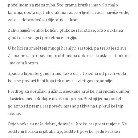
poželjnom za njegu zuba. Sto grama kruške ima vrlo malo
kalorija, dosta dijetnih vlakana rastvorljivih u vodi i najviše vode,
zato je dobrodošla u dijetalnoj ishrani.
Zahvaljujući velikoj količini glukoze i fruktoze, brzo otklanja
glad i daje snagu i potrebnu energiju.
U kožici su smješteni mnogi hranljivi sastojci, pa treba jesti sve.
Za osobe sa probavnim problemima dobre su kruške sa tankom
i mekom korom.
Spada u hipoalergenu hranu, tako da je to jedna od prvih voćki
koja se posluži bebi koja tek ulazi u svijet gastronomije.
Predlog za doručak ili užinu: isjeckane kruške, narendani đumbir
i kašičicu meda dodajte u kašu od prosa. Postoji jedna podjela
gojaznosti prema rasporedu masnog tkiva na tip kruške i tip
jabuke.
Obje voćke su naše dobre, domaće i široko rasprostranjene. Ne
budite ni kruška ni jabuka tip, budite tipovi koji jedu kruške i