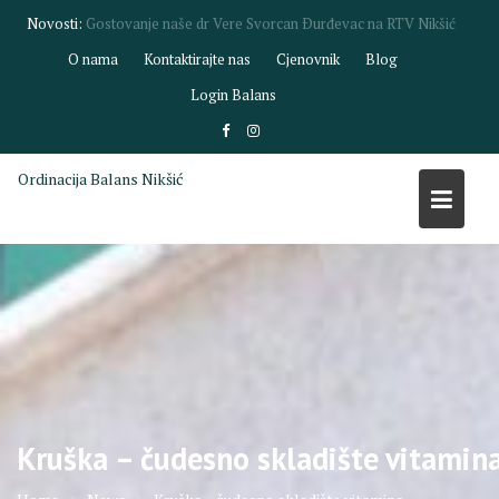
Skip
Novosti:
Gostovanje dr Biljane Savić na RTV Nikšić
to
O nama
Kontaktirajte nas
Cjenovnik
Blog
content
Login Balans
Ordinacija Balans Nikšić
Kruška – čudesno skladište vitamin