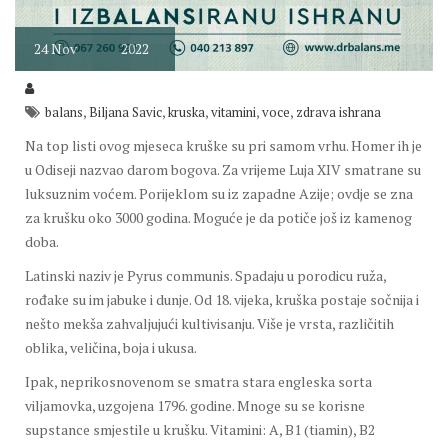
24
Nov
2022
,
,
,
,
,
balans
Biljana Savic
kruska
vitamini
voce
zdrava ishrana
Na top listi ovog mjeseca kruške su pri samom vrhu. Homer ih je
u Odiseji nazvao darom bogova. Za vrijeme Luja XIV smatrane su
luksuznim voćem. Porijeklom su iz zapadne Azije; ovdje se zna
za krušku oko 3000 godina. Moguće je da potiče još iz kamenog
doba.
Latinski naziv je Pyrus communis. Spadaju u porodicu ruža,
rođake su im jabuke i dunje. Od 18. vijeka, kruška postaje sočnija i
nešto mekša zahvaljujući kultivisanju. Više je vrsta, različitih
oblika, veličina, boja i ukusa.
Ipak, neprikosnovenom se smatra stara engleska sorta
viljamovka, uzgojena 1796. godine. Mnoge su se korisne
supstance smjestile u krušku. Vitamini: A, B1 (tiamin), B2