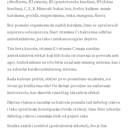
(riboflavin), B3 (niacin), B5 (pantotenska kiselina), B9 (folna
kiselina), C, E, K. Minerali: bakar, bor, fosfor, kalijum; manje
kalcijuma, gvožđa, magnezijuma, cinka, mangana, fluora.
Bor pomaže organizmu da zadrži kalcijum, čime se sprečava ili
usporava osteoporoza. Duet vitamina C i bakra ima odlično
antioksidativno, pa tako i antikancerogeno dejstvo.
Trio beta karotin, vitamin E i vitamin C imaju zavidan
antioksidativni efekat koji štiti kožu od starenja (u prevodu anti
age). Antioksidansi su vrlo bitni za jačanje imunog sistema, kao i
za zdravlje kardiovaskularnog sistema.
Kada kažemo pektin, obično prvo pomislimo na jabuku, a u
stvari ga kruška ima više! On djeluje povoljno na snižavanje
holesterola, kao diuretik i ima blag laksativni efekat.
Dijetna vlakna u saradnji sa bakrom pomažu rad debelog crijeva
i tako sprečavaju konstipaciju (tvrdu stolicu); time štite zdravlje
debelog crijeva i smanjuju rizik od pojave raka.
Kruška sadrži i sorbitol (polivalentni alkohol), što je čini