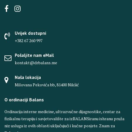
Uvijek dostupni
+382 67 260 997
Pošaljite nam eMail
kontakt@drbalans.me
Naša lokacija
Milovana Pekovića bb, 81400 Nikšić
O ordinaciji Balans
Ordinacija interne medicine, ultrazvučne dijagnostike, centar za
fizikalnu terapiju i savjetovalište za izBALANSiranu ishranu pruža
niz usluga iz ovih oblasti uključujući i kućne posjete. Znam za