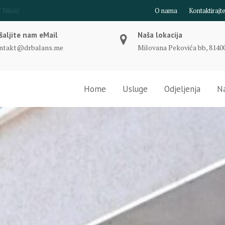
O nama
Kontaktirajt
šaljite nam eMail
Naša lokacija
ntakt@drbalans.me
Milovana Pekovića bb, 81400
Home
Usluge
Odjeljenja
Na