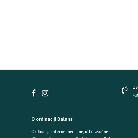
Uv
+3
O ordinaciji Balans
Ordinacija interne medicine, ultrazvučne