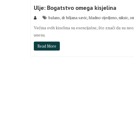
Ulje: Bogatstvo omega kisjelina
,
,
,
,
balans
dr biljana savic
hladno cijedjeno
niksic
om
Većina ovih kiselina su esencijalne, što znači da su n
unesu.
Read More