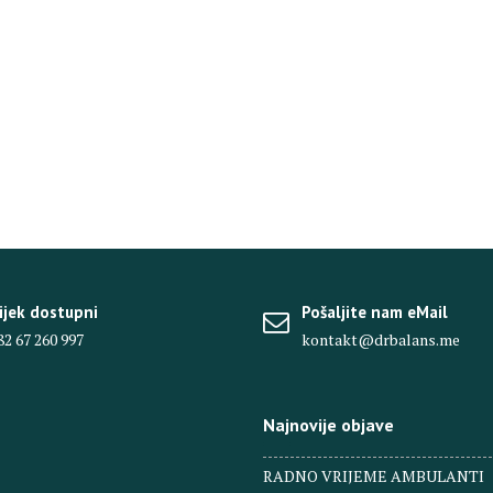
ijek dostupni
Pošaljite nam eMail
82 67 260 997
kontakt@drbalans.me
Najnovije objave
RADNO VRIJEME AMBULANTI