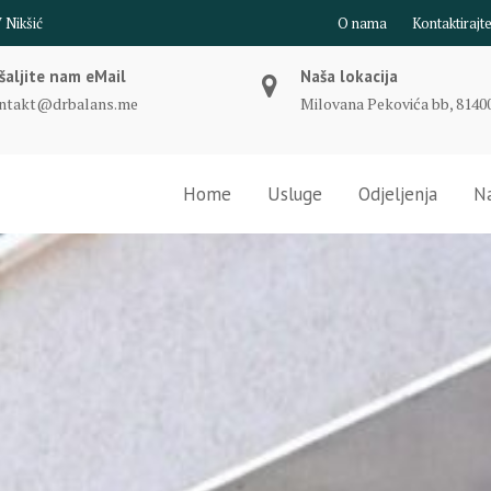
O nama
Kontaktirajt
šaljite nam eMail
Naša lokacija
ntakt@drbalans.me
Milovana Pekovića bb, 81400
Home
Usluge
Odjeljenja
Na