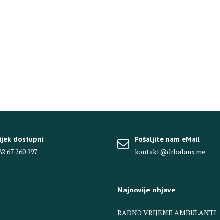
ijek dostupni
Pošaljite nam eMail
82 67 260 997
kontakt@drbalans.me
Najnovije objave
RADNO VRIJEME AMBULANTI