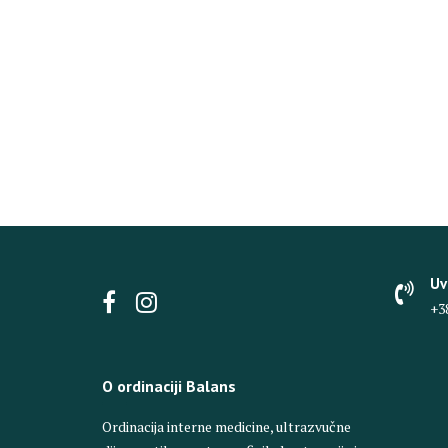
Uv
+3
O ordinaciji Balans
Ordinacija interne medicine, ultrazvučne