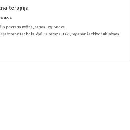
na terapija
terapija
žih povreda mišića, tetiva i zglobova.
je intenzitet bola, djeluje terapeutski, regeneriše tkivo i ublažava