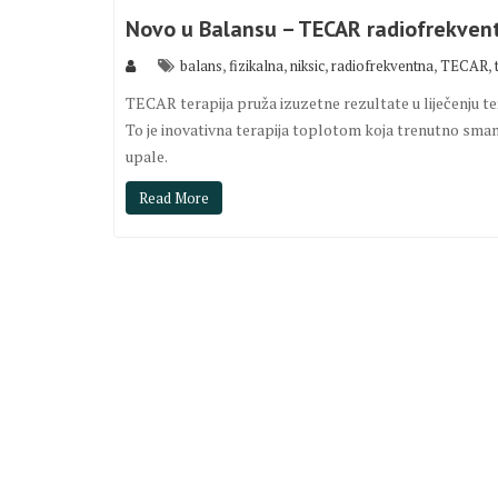
Novo u Balansu – TECAR radiofrekvent
,
,
,
,
,
balans
fizikalna
niksic
radiofrekventna
TECAR
TECAR terapija pruža izuzetne rezultate u liječenju te
To je inovativna terapija toplotom koja trenutno smanju
upale.
Read More