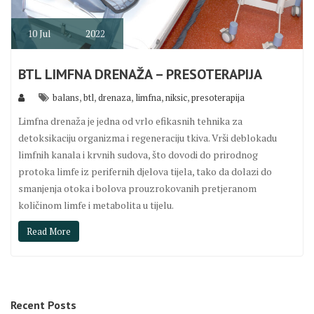
10
Jul
2022
BTL LIMFNA DRENAŽA – PRESOTERAPIJA
,
,
,
,
,
balans
btl
drenaza
limfna
niksic
presoterapija
Limfna drenaža je jedna od vrlo efikasnih tehnika za
detoksikaciju organizma i regeneraciju tkiva. Vrši deblokadu
limfnih kanala i krvnih sudova, što dovodi do prirodnog
protoka limfe iz perifernih djelova tijela, tako da dolazi do
smanjenja otoka i bolova prouzrokovanih pretjeranom
količinom limfe i metabolita u tijelu.
Read More
Recent Posts