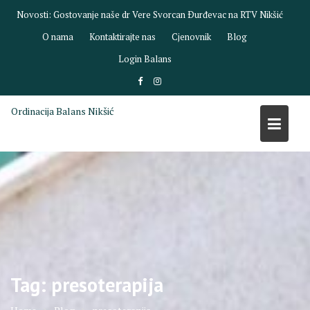
Skip
Novosti:
Gostovanje naše dr Vere Svorcan Ðurđevac na RTV Nikšić
to
O nama
Kontaktirajte nas
Cjenovnik
Blog
content
Login Balans
Ordinacija Balans Nikšić
Tag:
presoterapija