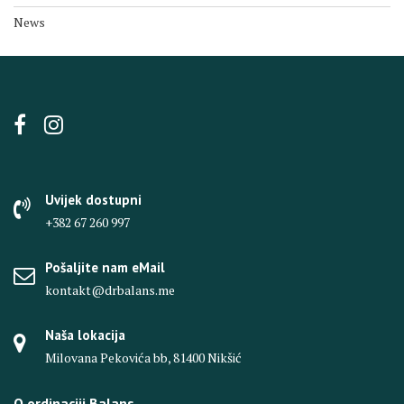
News
Uvijek dostupni
+382 67 260 997
Pošaljite nam eMail
kontakt@drbalans.me
Naša lokacija
Milovana Pekovića bb, 81400 Nikšić
O ordinaciji Balans