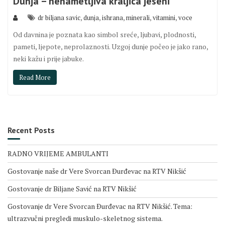
Dunja – nenametljiva kraljica jeseni
,
,
,
,
,
dr biljana savic
dunja
ishrana
minerali
vitamini
voce
Od davnina je poznata kao simbol sreće, ljubavi, plodnosti,
pameti, ljepote, neprolaznosti. Uzgoj dunje počeo je jako rano,
neki kažu i prije jabuke.
Read More
Recent Posts
RADNO VRIJEME AMBULANTI
Gostovanje naše dr Vere Svorcan Ðurđevac na RTV Nikšić
Gostovanje dr Biljane Savić na RTV Nikšić
Gostovanje dr Vere Svorcan Ðurđevac na RTV Nikšić. Tema:
ultrazvučni pregledi muskulo-skeletnog sistema.