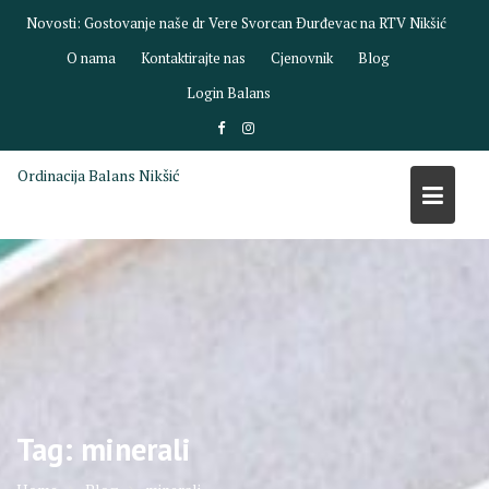
Skip
Novosti:
Gostovanje dr Biljane Savić na RTV Nikšić
to
O nama
Kontaktirajte nas
Cjenovnik
Blog
content
Login Balans
Ordinacija Balans Nikšić
Tag:
minerali