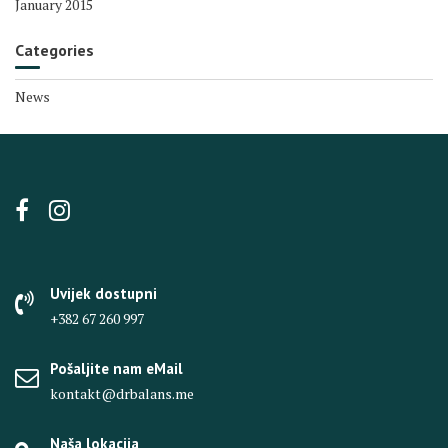
January 2015
Categories
News
Uvijek dostupni
+382 67 260 997
Pošaljite nam eMail
kontakt@drbalans.me
Naša lokacija