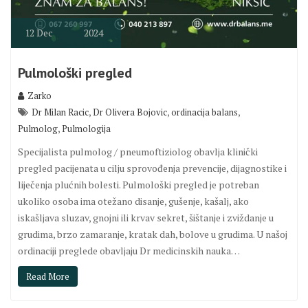
12
Dec
2024
Pulmološki pregled
Zarko
,
,
,
Dr Milan Racic
Dr Olivera Bojovic
ordinacija balans
,
Pulmolog
Pulmologija
Specijalista pulmolog / pneumoftiziolog obavlja klinički
pregled pacijenata u cilju sprovođenja prevencije, dijagnostike i
liječenja plućnih bolesti. Pulmološki pregled je potreban
ukoliko osoba ima otežano disanje, gušenje, kašalj, ako
iskašljava sluzav, gnojni ili krvav sekret, šištanje i zviždanje u
grudima, brzo zamaranje, kratak dah, bolove u grudima. U našoj
ordinaciji preglede obavljaju Dr medicinskih nauka…
Read More