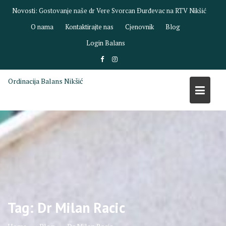
Skip
Novosti:
Gostovanje dr Biljane Savić na RTV Nikšić
to
O nama
Kontaktirajte nas
Cjenovnik
Blog
content
Login Balans
Ordinacija Balans Nikšić
Tag:
Dr Milan Racic