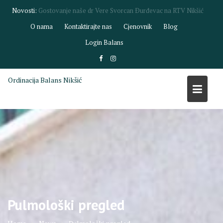
Skip
Novosti:
Gostovanje dr Biljane Savić na RTV Nikšić
to
O nama
Kontaktirajte nas
Cjenovnik
Blog
content
Login Balans
Ordinacija Balans Nikšić
Pulmološki pregled