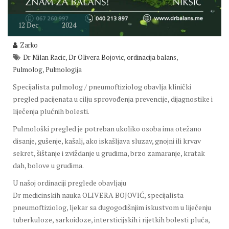
12
Dec
2024
Zarko
,
,
,
Dr Milan Racic
Dr Olivera Bojovic
ordinacija balans
,
Pulmolog
Pulmologija
Specijalista pulmolog / pneumoftiziolog obavlja klinički
pregled pacijenata u cilju sprovođenja prevencije, dijagnostike i
liječenja plućnih bolesti.
Pulmološki pregled je potreban ukoliko osoba ima otežano
disanje, gušenje, kašalj, ako iskašljava sluzav, gnojni ili krvav
sekret, šištanje i zviždanje u grudima, brzo zamaranje, kratak
dah, bolove u grudima.
U našoj ordinaciji preglede obavljaju
Dr medicinskih nauka OLIVERA BOJOVIĆ, specijalista
pneumoftiziolog, ljekar sa dugogodišnjim iskustvom u liječenju
tuberkuloze, sarkoidoze, intersticijskih i rijetkih bolesti pluća,