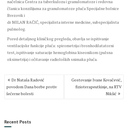
načelnica Centra za tuberkulozu i granulomatoze i redovna
članica konzilijuma za granulomatoze pluća Specijalne bolnice
Brezovik i
dr MILAN RAČIĆ, specijalista interne medicine, subspecijalista
pulmolog.
Pored detaljnog kliničkog pregleda, obavlja se ispitivanje
ventilacijske funkcije pluća: spirometrija i bronhodilatatorni
test, ispitivanje saturacije hemoglobina kiseonikom (pulsna
oksimetrija) i očitavanje radioloških snimaka pluća.
Post
Dr Nataša Radović
Gostovanje Ivane Kovačević,
navigation
povodom Dana borbe protiv
fizioterapeutkinje, na RTV
šećerne bolesti
Nikšić
Recent Posts