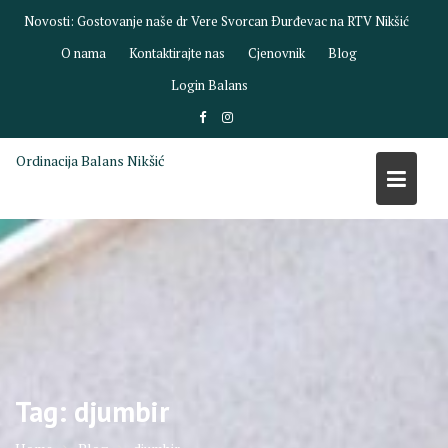
Skip
Novosti:
Gostovanje naše dr Vere Svorcan Ðurđevac na RTV Nikšić
to
O nama
Kontaktirajte nas
Cjenovnik
Blog
content
Login Balans
Ordinacija Balans Nikšić
Tag:
djumbir