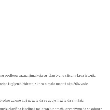
nu podlogu saznanjima koja su iskustveno sticana kroz istoriju.
teina i ugljenih hidrata, skoro nimalo masti i oko 80% vode.
edno za one koji ne žele da se ugoje ili žele da smršaju.
 i drugi), elagična kiselina i melatonin pomažu organizmu da se odupre