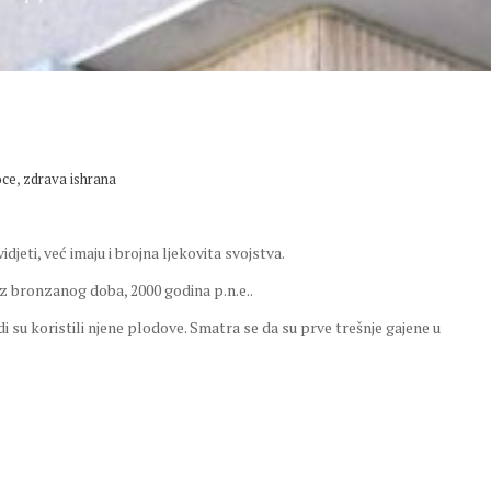
,
oce
zdrava ishrana
idjeti, već imaju i brojna ljekovita svojstva.
i iz bronzanog doba, 2000 godina p.n.e..
judi su koristili njene plodove. Smatra se da su prve trešnje gajene u