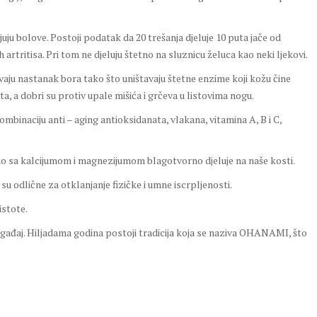
juju bolove. Postoji podatak da 20 trešanja djeluje 10 puta jače od
 artritisa. Pri tom ne djeluju štetno na sluznicu želuca kao neki ljekovi.
avaju nastanak bora tako što uništavaju štetne enzime koji kožu čine
, a dobri su protiv upale mišića i grčeva u listovima nogu.
inaciju anti – aging antioksidanata, vlakana, vitamina A, B i C,
edno sa kalcijumom i magnezijumom blagotvorno djeluje na naše kosti.
u odlične za otklanjanje fizičke i umne iscrpljenosti.
istote.
događaj. Hiljadama godina postoji tradicija koja se naziva OHANAMI, što