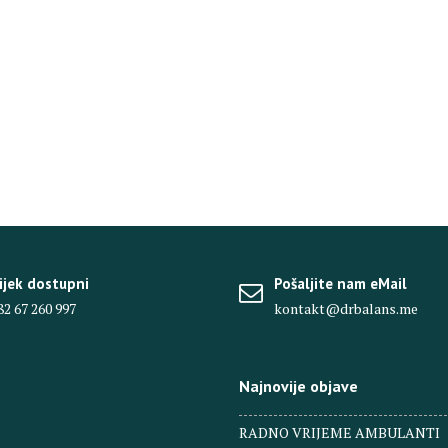
ijek dostupni
Pošaljite nam eMail
82 67 260 997
kontakt@drbalans.me
Najnovije objave
RADNO VRIJEME AMBULANTI