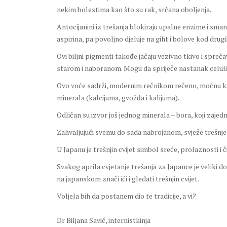
nekim bolestima kao što su rak, srčana oboljenja.
Antocijanini iz trešanja blokiraju upalne enzime i sman
aspirina, pa povoljno djeluje na giht i bolove kod drugih
Ovi biljni pigmenti takođe jačaju vezivno tkivo i spreč
starom i naboranom. Mogu da spriječe nastanak celulita
Ovo voće sadrži, modernim rečnikom rečeno, moćnu komb
minerala (kalcijuma, gvožđa i kalijuma).
Odličan su izvor još jednog minerala – bora, koji zaj
Zahvaljujući svemu do sada nabrojanom, svježe trešnje s
U Japanu je trešnjin cvijet simbol sreće, prolaznosti i č
Svakog aprila cvjetanje trešanja za Japance je veliki 
na japanskom znači ići i gledati trešnjin cvijet.
Voljela bih da postanem dio te tradicije, a vi?
Dr Biljana Savić, internistkinja