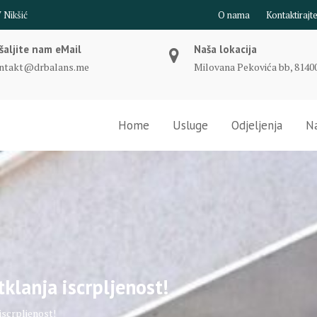
O nama
Kontaktirajt
šaljite nam eMail
Naša lokacija
ntakt@drbalans.me
Milovana Pekovića bb, 81400
Home
Usluge
Odjeljenja
Na
tklanja iscrpljenost!
 iscrpljenost!