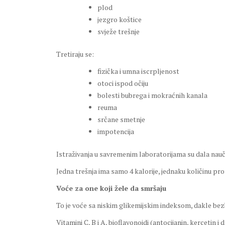
plod
jezgro koštice
svježe trešnje
Tretiraju se:
fizička i umna iscrpljenost
otoci ispod očiju
bolesti bubrega i mokraćnih kanala
reuma
srčane smetnje
impotencija
Istraživanja u savremenim laboratorijama su dala nauč
Jedna trešnja ima samo 4 kalorije, jednaku količinu pro
Voće za one koji žele da smršaju
To je voće sa niskim glikemijskim indeksom, dakle bezbj
Vitamini C, B i A, bioflavonoidi (antocijanin, kercetin