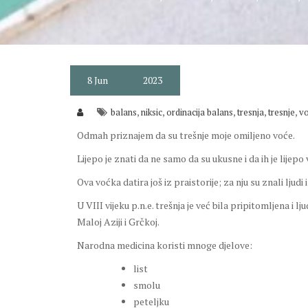
8
Jun
2023
,
,
,
,
,
balans
niksic
ordinacija balans
tresnja
tresnje
v
Odmah priznajem da su trešnje moje omiljeno voće.
Lijepo je znati da ne samo da su ukusne i da ih je lijepo v
Ova voćka datira još iz praistorije; za nju su znali ljud
U VIII vijeku p.n.e. trešnja je već bila pripitomljena i l
Maloj Aziji i Grčkoj.
Narodna medicina koristi mnoge djelove:
list
smolu
peteljku