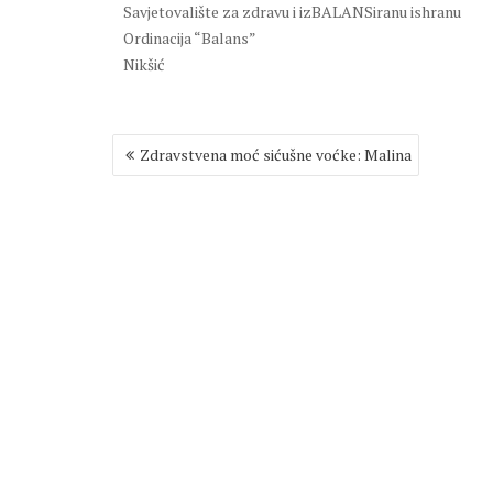
Savjetovalište za zdravu i izBALANSiranu ishranu
Ordinacija “Balans”
Nikšić
Post
Zdravstvena moć sićušne voćke: Malina
navigation