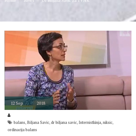
Home
News
Dr Biljana Savić za TVNK
12
Sep
2018
,
,
,
,
,
balans
Biljana Savic
dr biljana savic
Internistkinja
niksic
ordinacija balans