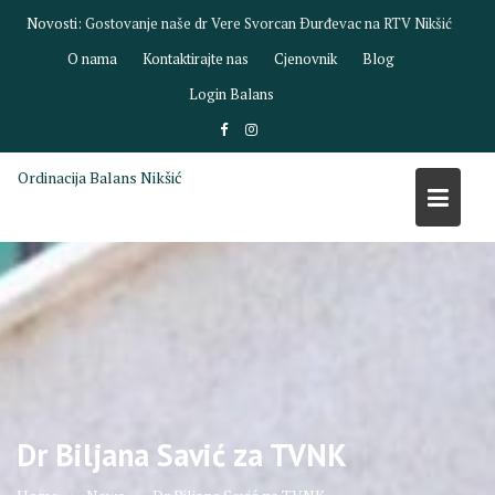
Skip
Novosti:
Gostovanje dr Biljane Savić na RTV Nikšić
to
O nama
Kontaktirajte nas
Cjenovnik
Blog
content
Login Balans
Ordinacija Balans Nikšić
Dr Biljana Savić za TVNK