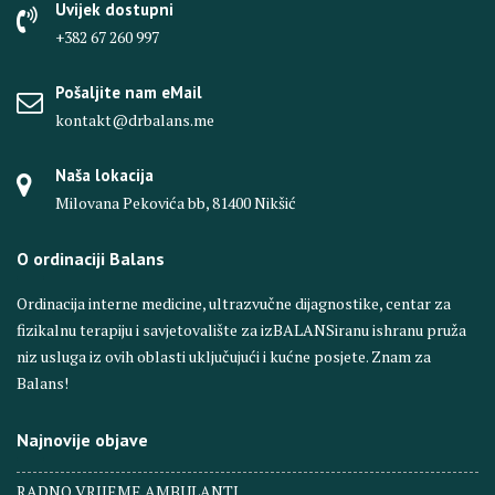
Uvijek dostupni
+382 67 260 997
Pošaljite nam eMail
kontakt@drbalans.me
Naša lokacija
Milovana Pekovića bb, 81400 Nikšić
O ordinaciji Balans
Ordinacija interne medicine, ultrazvučne dijagnostike, centar za
fizikalnu terapiju i savjetovalište za izBALANSiranu ishranu pruža
niz usluga iz ovih oblasti uključujući i kućne posjete. Znam za
Balans!
Najnovije objave
RADNO VRIJEME AMBULANTI