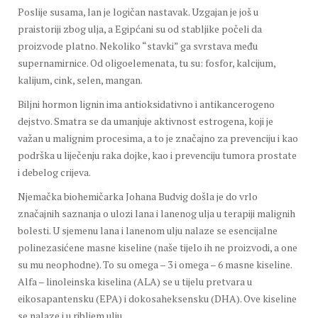
Poslije susama, lan je logičan nastavak. Uzgajan je još u
praistoriji zbog ulja, a Egipćani su od stabljike počeli da
proizvode platno. Nekoliko “stavki” ga svrstava među
supernamirnice. Od oligoelemenata, tu su: fosfor, kalcijum,
kalijum, cink, selen, mangan.
Biljni hormon lignin ima antioksidativno i antikancerogeno
dejstvo. Smatra se da umanjuje aktivnost estrogena, koji je
važan u malignim procesima, a to je značajno za prevenciju i kao
podrška u liječenju raka dojke, kao i prevenciju tumora prostate
i debelog crijeva.
Njemačka biohemičarka Johana Budvig došla je do vrlo
značajnih saznanja o ulozi lana i lanenog ulja u terapiji malignih
bolesti. U sjemenu lana i lanenom ulju nalaze se esencijalne
polinezasićene masne kiseline (naše tijelo ih ne proizvodi, a one
su mu neophodne). To su omega – 3 i omega – 6 masne kiseline.
Alfa – linoleinska kiselina (ALA) se u tijelu pretvara u
eikosapantensku (EPA) i dokosaheksensku (DHA). Ove kiseline
se nalaze i u ribljem ulju.