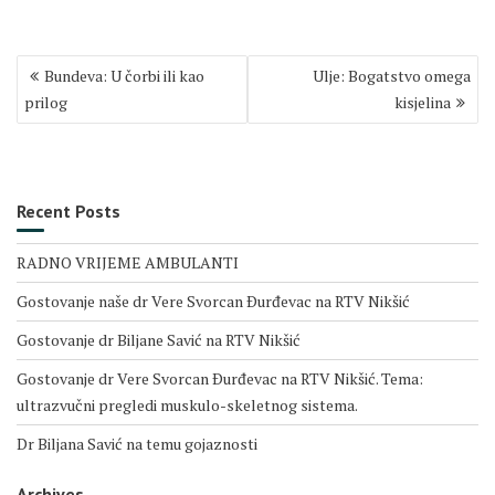
Post
Bundeva: U čorbi ili kao
Ulje: Bogatstvo omega
navigation
prilog
kisjelina
Recent Posts
RADNO VRIJEME AMBULANTI
Gostovanje naše dr Vere Svorcan Ðurđevac na RTV Nikšić
Gostovanje dr Biljane Savić na RTV Nikšić
Gostovanje dr Vere Svorcan Ðurđevac na RTV Nikšić. Tema:
ultrazvučni pregledi muskulo-skeletnog sistema.
Dr Biljana Savić na temu gojaznosti
Archives