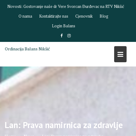
Skip
Novosti:
Gostovanje dr Biljane Savić na RTV Nikšić
to
O nama
Kontaktirajte nas
Cjenovnik
Blog
content
Login Balans
Ordinacija Balans Nikšić
Lan: Prava namirnica za zdravlje