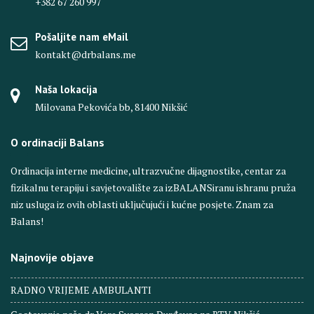
+382 67 260 997
Pošaljite nam eMail
kontakt@drbalans.me
Naša lokacija
Milovana Pekovića bb, 81400 Nikšić
O ordinaciji Balans
Ordinacija interne medicine, ultrazvučne dijagnostike, centar za
fizikalnu terapiju i savjetovalište za izBALANSiranu ishranu pruža
niz usluga iz ovih oblasti uključujući i kućne posjete. Znam za
Balans!
Najnovije objave
RADNO VRIJEME AMBULANTI