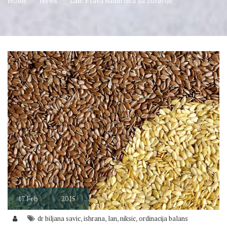
Home
News
Lan: Prava namirnica za zdravlje
17
Feb
2015
,
,
,
,
dr biljana savic
ishrana
lan
niksic
ordinacija balans