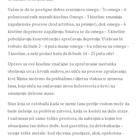
Važno je da se postigne dobra srazmjera omega – 3 i omega – 6
polinezasićenih masnih kiselina. Omega – 3 kiseline smanjuju
zapaljenske procese (kod artritisa, na primjer), dok omega – 6
kiseline doprinose zapaljenju. Smatra se da omega – 3 kiseline
poboljšavaju koncentraciju i sprečavaju depresiju. U ishrani bi
trebalo da bude 2 – 4 puta manje omega – 6 u odnosu na omega –
3 kiseline, a neki podaci kažu da ih bude 14 – 25 puta više!
Upravo su ove kiseline značajne za sprečavanje nastanka
oboljenja srca i krvnih sudova, jer utiču na procese zgrušavanja
krvi. Njima možemo da pridružimo i dijetna vlakna iz sjemena
lana, koja utiču na snižavanje nivoa holesterola u krvi i na
smanjenje tjelesne mase.
Sluz koja se oslobađa kada se sjeme lana prelije vodom može da
bude rješenje za problem zatvora, kada se koristi na duže staze.
I sad imam još samo toliko prostora, da nabrojim u kojim sve
situacijama lan dobro dođe: kod gastritisa, za detoksikaciju –
vezuje teške metale; kod ekcema, psorijaze, akni, opekotina –