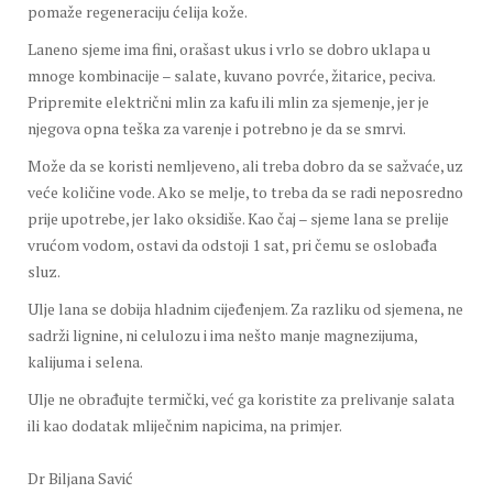
pomaže regeneraciju ćelija kože.
Laneno sjeme ima fini, orašast ukus i vrlo se dobro uklapa u
mnoge kombinacije – salate, kuvano povrće, žitarice, peciva.
Pripremite električni mlin za kafu ili mlin za sjemenje, jer je
njegova opna teška za varenje i potrebno je da se smrvi.
Može da se koristi nemljeveno, ali treba dobro da se sažvaće, uz
veće količine vode. Ako se melje, to treba da se radi neposredno
prije upotrebe, jer lako oksidiše. Kao čaj – sjeme lana se prelije
vrućom vodom, ostavi da odstoji 1 sat, pri čemu se oslobađa
sluz.
Ulje lana se dobija hladnim cijeđenjem. Za razliku od sjemena, ne
sadrži lignine, ni celulozu i ima nešto manje magnezijuma,
kalijuma i selena.
Ulje ne obrađujte termički, već ga koristite za prelivanje salata
ili kao dodatak mliječnim napicima, na primjer.
Dr Biljana Savić