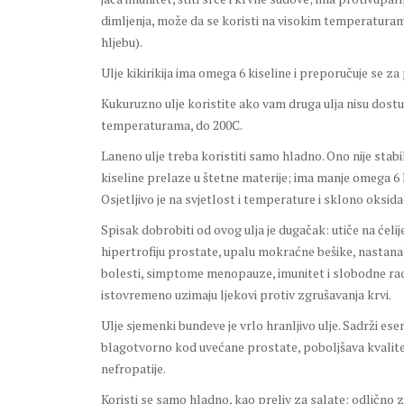
dimljenja, može da se koristi na visokim temperaturam
hljebu).
Ulje kikirikija ima omega 6 kiseline i preporučuje se 
Kukuruzno ulje koristite ako vam druga ulja nisu dost
temperaturama, do 200C.
Laneno ulje treba koristiti samo hladno. Ono nije sta
kiseline prelaze u štetne materije; ima manje omega 6 k
Osjetljivo je na svjetlost i temperature i sklono oksidac
Spisak dobrobiti od ovog ulja je dugačak: utiče na ćeli
hipertrofiju prostate, upalu mokraćne bešike, nastan
bolesti, simptome menopauze, imunitet i slobodne radi
istovremeno uzimaju ljekovi protiv zgrušavanja krvi.
Ulje sjemenki bundeve je vrlo hranljivo ulje. Sadrži ese
blagotvorno kod uvećane prostate, poboljšava kvalitet
nefropatije.
Koristi se samo hladno, kao preliv za salate; odlično zač