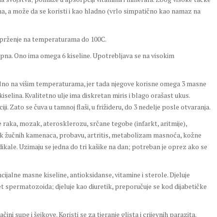
a, a može da se koristi i kao hladno (vrlo simpatično kao namaz na
za prženje na temperaturama do 100C.
upna. Ono ima omega 6 kiseline. Upotrebljava se na visokim
bilno na višim temperaturama, jer tada njegove korisne omega 3 masne
iselina. Kvalitetno ulje ima diskretan miris i blago orašast ukus.
iji. Zato se čuva u tamnoj flaši, u frižideru, do 3 nedelje posle otvaranja.
je raka, mozak, aterosklerozu, srčane tegobe (infarkt, aritmije),
ak žučnih kamenaca, probavu, artritis, metabolizam masnoća, kožne
kale. Uzimaju se jedna do tri kašike na dan; potreban je oprez ako se
ncijalne masne kiseline, antioksidanse, vitamine i sterole. Djeluje
 spermatozoida; djeluje kao diuretik, preporučuje se kod dijabetičke
ini supe i šejkove. Koristi se za tjeranje glista i crijevnih parazita.