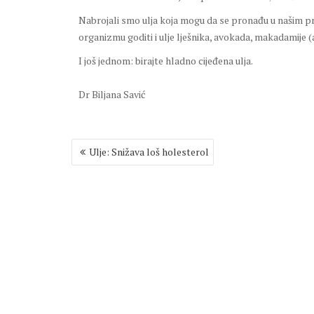
Nabrojali smo ulja koja mogu da se pronađu u našim pro
organizmu goditi i ulje lješnika, avokada, makadamije (
I još jednom: birajte hladno cijeđena ulja.
Dr Biljana Savić
Post
Ulje: Snižava loš holesterol
navigation