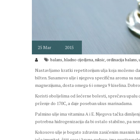
25
Mar
2015
,
,
,
,
balans
hladno cijedjena
niksic
ordinacija balans
Nastavljamo kratki repetitorijum ulja koja možemo da k
bilten. Susamovo ulje i njegova specifična aroma su na
magnezijuma, dosta omega 6 i omega 9 kiselina. Dobro je
Koristi oboljelima od šećerne bolesti, sprečava upalu
prženje do 170C, a daje poseban ukus marinadama.
Palmino ulje ima vitamina A i E. Njegova tačka dimljen
potrebna hidrogenizacija da bi ostalo stabilno, pa nem
Kokosovo ulje je bogato zdravim zasićenim masnim kise
jača imunitet, štiti srce i krvne sudove; ima protivupa