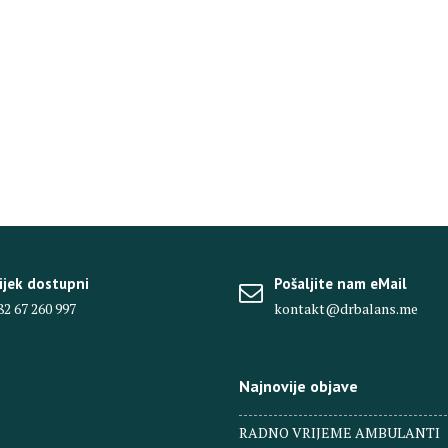
ijek dostupni
Pošaljite nam eMail
82 67 260 997
kontakt@drbalans.me
Najnovije objave
RADNO VRIJEME AMBULANTI