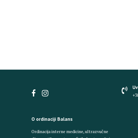
Uv
+3
O ordinaciji Balans
Ordinacija interne medicine, ultrazvučne