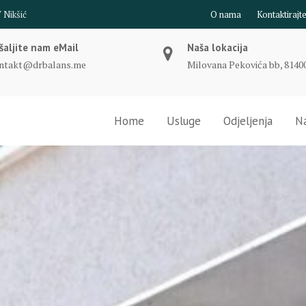
O nama
Kontaktirajt
šaljite nam eMail
Naša lokacija
ntakt@drbalans.me
Milovana Pekovića bb, 81400
Home
Usluge
Odjeljenja
Na