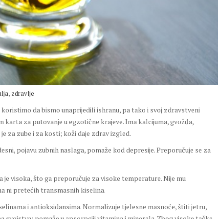
,
ulja
zdravlje
oristimo da bismo unaprijedili ishranu, pa tako i svoj zdravstveni
m karta za putovanje u egzotične krajeve. Ima kalcijuma, gvožđa,
 za zube i za kosti; koži daje zdrav izgled.
 desni, pojavu zubnih naslaga, pomaže kod depresije. Preporučuje se za
ja je visoka, što ga preporučuje za visoke temperature. Nije mu
a ni pretećih transmasnih kiselina.
linama i antioksidansima. Normalizuje tjelesne masnoće, štiti jetru,
lna svojstva; pomaže u apsorpciji vitamina i minerala. Zbog visoke tačke