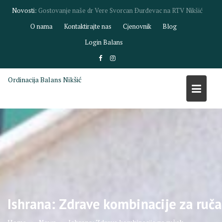
Skip
Novosti:
Gostovanje dr Biljane Savić na RTV Nikšić
to
O nama
Kontaktirajte nas
Cjenovnik
Blog
content
Login Balans
Ordinacija Balans Nikšić
Ishrana: Zdrave kombinacije za ruč