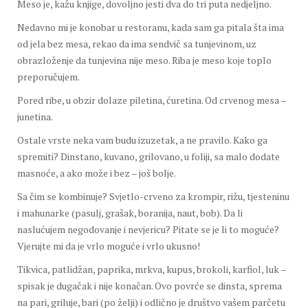
Meso je, kažu knjige, dovoljno jesti dva do tri puta nedjeljno.
Nedavno mi je konobar u restoranu, kada sam ga pitala šta ima
od jela bez mesa, rekao da ima sendvič sa tunjevinom, uz
obrazloženje da tunjevina nije meso. Riba je meso koje toplo
preporučujem.
Pored ribe, u obzir dolaze piletina, ćuretina. Od crvenog mesa –
junetina.
Ostale vrste neka vam budu izuzetak, a ne pravilo. Kako ga
spremiti? Dinstano, kuvano, grilovano, u foliji, sa malo dodate
masnoće, a ako može i bez – još bolje.
Sa čim se kombinuje? Svjetlo-crveno za krompir, rižu, tjesteninu
i mahunarke (pasulj, grašak, boranija, naut, bob). Da li
naslućujem negodovanje i nevjericu? Pitate se je li to moguće?
Vjerujte mi da je vrlo moguće i vrlo ukusno!
Tikvica, patlidžan, paprika, mrkva, kupus, brokoli, karfiol, luk –
spisak je dugačak i nije konačan. Ovo povrće se dinsta, sprema
na pari, griluje, bari (po želji) i odlično je društvo vašem parčetu