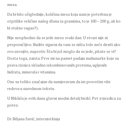
mesa.
Da bi bilo očiglednije, količina mesa koja nam je potrebna je
otprilike veličine našeg dlana (u gramima, to je 100 – 200 g, ali ko
bi stalno vagao?).
Nije neophodno da se jede meso svaki dan. U stvari nije ni
preporučljivo. Budite sigurni da vam se ništa loše neće desiti ako
ovo usvojite, naprotiv. Šta bi još moglo da se jede, pitate se vi?
Dosta toga, zaista. Prve mi na pamet padaju mahunarke koje su
prava riznica skladno iskombinovanih proteina, ugljenih
hidrata, minerala i vitamina.
One su toliko značajne da namjeravam da im posvetim više
redova u narednom tekstu.
U Nikšiću je ovih dana glavni modni detalj bicikl. Pet zvjezdica za
potez.
Dr Biljana Savić, internistkinja