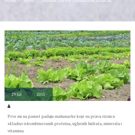
Home
News
Ishrana: Zdrave kombinacije za ručak
29
Jul
2015
Prve mi na pamet padaju mahunarke koje su prava riznica
skladno iskombinovanih proteina, ugljenih hidrata, minerala i
vitamina.