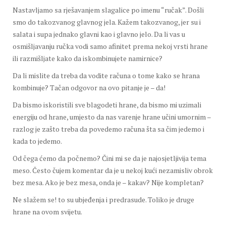
Nastavljamo sa rješavanjem slagalice po imenu “ručak”. Došli
smo do takozvanog glavnog jela. Kažem takozvanog, jer su i
salata i supa jednako glavni kao i glavno jelo. Da li vas u
osmišljavanju ručka vodi samo afinitet prema nekoj vrsti hrane
ili razmišljate kako da iskombinujete namirnice?
Da li mislite da treba da vodite računa o tome kako se hrana
kombinuje? Tačan odgovor na ovo pitanje je – da!
Da bismo iskoristili sve blagodeti hrane, da bismo mi uzimali
energiju od hrane, umjesto da nas varenje hrane učini umornim –
razlog je zašto treba da povedemo računa šta sa čim jedemo i
kada to jedemo.
Od čega ćemo da počnemo? Čini mi se da je najosjetljivija tema
meso. Često čujem komentar da je u nekoj kući nezamisliv obrok
bez mesa. Ako je bez mesa, onda je – kakav? Nije kompletan?
Ne slažem se! to su ubjeđenja i predrasude. Toliko je druge
hrane na ovom svijetu.