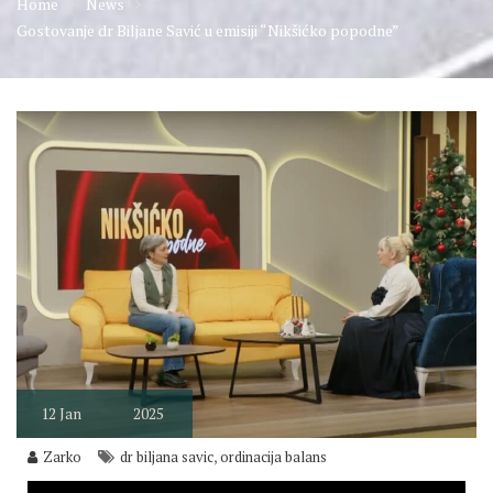
Home
News
Gostovanje dr Biljane Savić u emisiji “Nikšićko popodne”
12
Jan
2025
,
Zarko
dr biljana savic
ordinacija balans