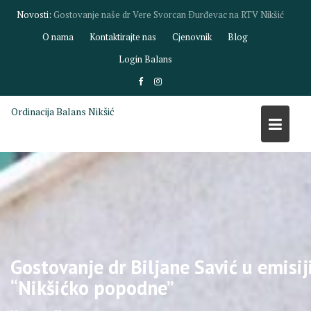
Skip
Novosti:
Gostovanje dr Biljane Savić na RTV Nikšić
to
O nama
Kontaktirajte nas
Cjenovnik
Blog
content
Login Balans
Ordinacija Balans Nikšić
Gostovanje dr Biljane Savić u emisij
“Nikšićko popodne”